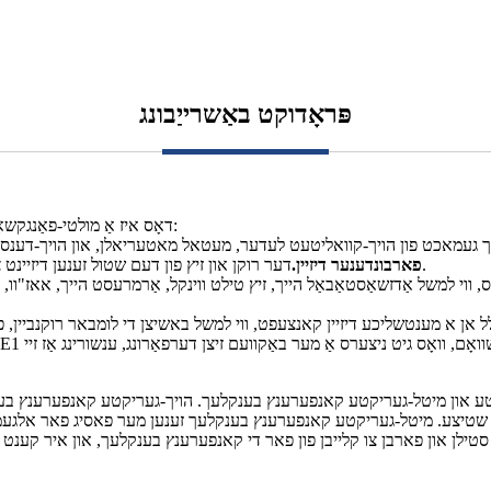
פּראָדוקט באַשרייַבונג
דאָס איז אַ מולטי-פאַנגקשאַנאַל ינטאַגרייטאַד הויך-סוף לעדער שטול מיט די פאלגענדע פֿעיִקייטן:
דער רוקן און זיץ פון דעם שטול זענען דיזיינט צו זיין פארבונדן, מאכנדיג דעם גאנצן שטול מער סטאַביל און פעסט.
2. פארבונדענער דיזיין.
וי למשל אַדזשאַסטאַבאַל הייך, זיץ טילט ווינקל, אַרמרעסט הייך, אאז"וו, וו
עריקטע און מיטל-געריקטע קאנפערענץ בענקלעך. הויך-געריקטע קאנפערענץ 
שטיצע. מיטל-געריקטע קאנפערענץ בענקלעך זענען מער פאסיג פאר אלגעמיי