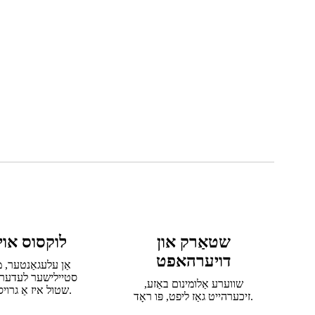
שטאַרק און
לוקסוס אוי
דויערהאפט
אַן עלעגאַנטער, מ
סטיילישער לעדערנ
שווערע אַלומינום באַזע,
שטול איז אַ גרויסע מתּנה.
זיכערהייט גאַז ליפט, פּו ראָד.