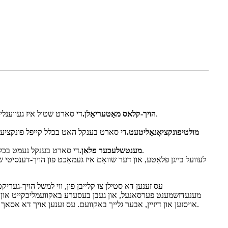
די סארט שטול איז געווענליך געמאכט פון הויך-קוואליטעט לעדער, מעטאל מאטעריאלן, און הויך-דענסיטי שוואָם, מיט אויסגעצייכנטער קוואַליטעט און באַקוועמלעכקייט.
1. הויך-קלאס מאַטעריאַלן.
3. מולטיפונקציאָנאַליטעט.
די סארט בענקל האט בכלל קייפל פונקציעס, ו
די סארט בענקל נעמט בכלל אן א מענטשליכע דיזיין קאנצעפט, ווי למשל באשיצן די לומבאר רוקנביין, פלייצעס, אא"וו, כדי צו מאכן באנוצער מער רילאַקסט און באקוועם.
4. מענטשלעכער פּלאַן.
עס זענען דא סטילן צו קלייבן פון, ווי למשל הויך-ג
מענעדזשמענט פערסאנעל, און געבן בעסערע באקוועמליכקייט און 
אויסזען און דיזיין, אבער גלייך באקוועם. עס זענען אויך דא אסאך סטילן און פארבן צו קלייבן פון פאר די קאנפערענץ בענקלעך, און איר קענט קלייבן דעם פאסיגסטן סטיל לויט אייערע באדערפענישן און בודזשעט.