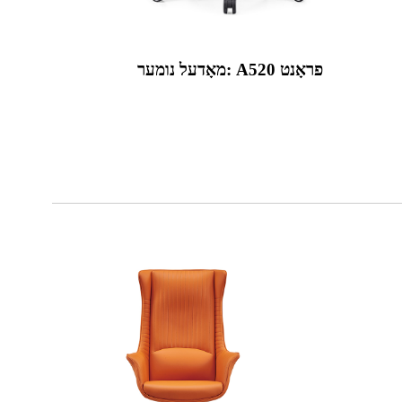
מאָדעל נומער: A520 פראָנט