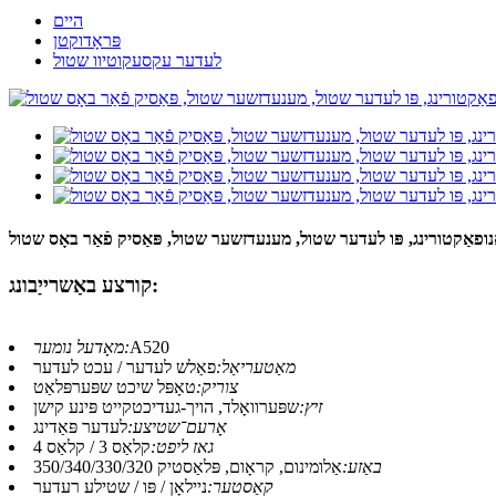
היים
פּראָדוקטן
לעדער עקסעקוטיוו שטול
נופאַקטורינג, פּו לעדער שטול, מענעדזשער שטול, פּאַסיק פֿאַר באָס שטול
קורצע באַשרייַבונג:
A520
מאָדעל נומער:
מאַטעריאַל:
פאַלש לעדער / עכט לעדער
צוריק:
טאָפּל שיכט שפּערפּלאַט
זיץ:
שפּערוואָלד, הויך-געדיכטקייט פּינע קישן
אָרעם־שטיצע:
לעדער פּאַדינג
גאז ליפט:
קלאַס 3 / קלאַס 4
באַזע:
אַלומינום, קראָום, פּלאַסטיק 350/340/330/320
קאַסטער:
ניילאָן / פּו / שטילע רעדער