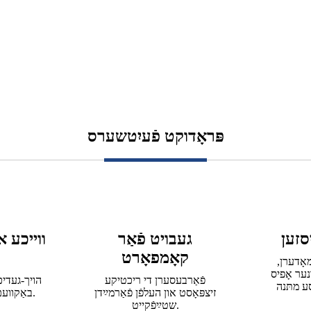
פּראָדוקט פֿעיִטשערס
סזען
געבויט פֿאַר
ווייכע א
קאָמפאָרט
אָדערן,
ער אָפיס
פֿאַרבעסערן די ריכטיקע
הויך-געדיכ
זיצפּאָסט און העלפֿן פֿאַרמײַדן
באַקוועםקייט און שטיצע.
שטײַפֿקייט.