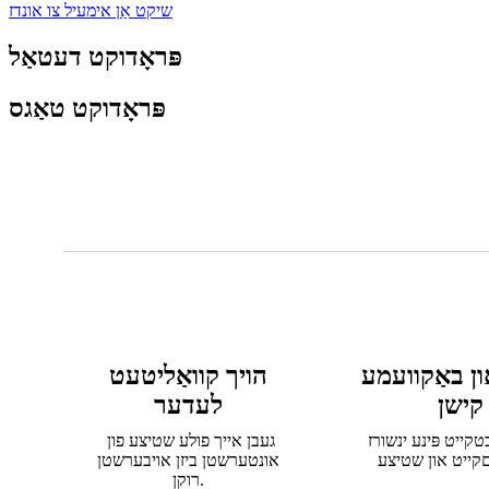
שיקט אַן אימעיל צו אונדז
פּראָדוקט דעטאַל
פּראָדוקט טאַגס
ון באַקוועמע
הויך קוואַליטעט
קישן
לעדער
טקייט פּינע ינשורז
געבן אייך פולע שטיצע פון ​​
אונטערשטן ביזן אויבערשטן
רוקן.