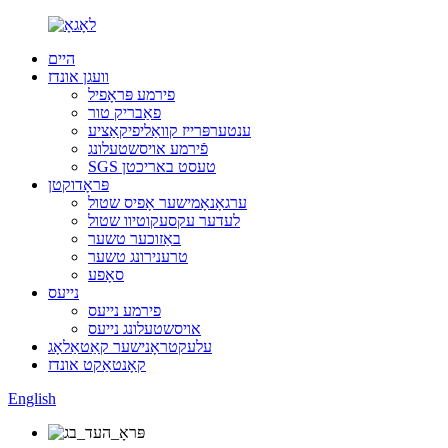
היים
וועגן אונדז
פירמע פּראָפיל
פאַבריק טור
ענטערפּרייז קוואַליפיקאַציע
פֿירמע אויסשטעלונג
SGS טעסט באריכטן
פּראָדוקטן
ערגאָנאָמישער אָפיס שטול
לעדער עקסעקוטיוו שטול
באַזוכער טשער
טרענירונג טשער
סאָפע
נייעס
פירמע נייעס
אויסשטעלונג נייעס
עלעקטראָנישער קאַטאַלאָג
קאָנטאַקט אונדז
English