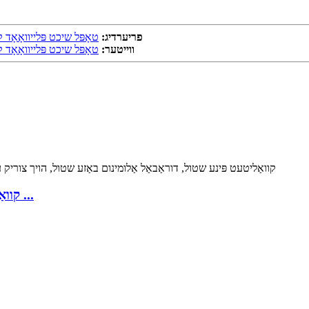
פריערדיג:
טאָפּל שיכט פּלייוואָאָ
ווייטער:
טאָפּל שיכט פּלייוואָאָ
קוואַליטעט פּינע שטול, דוראַבאַל אַלומינום באַזע שטול ...