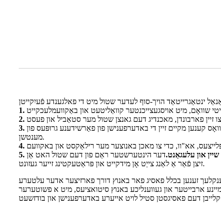
אָס קענען מקיים זיין די באדערפענישן פון פאַרשידענע גרופּעס פון
מענטשן.
5. שיין און עלעגאַנט.
דער הינטערשטער ראַם פון דעם שטול האט אַן E1 לעוועל בייגן פּלאַטע, און דער שוואָם איז געמאַכט פון הויך-דענסיטי שוואָם, וואָס גיט ניצערס אַ מער באַקוועם זיצן דערפאַרונג, ענשורינג אַז זיי
זיצן פֿאַר אַ לאַנג צייַט אָן מידקייט און פּראַטעקטינג זייער געזונט.
בענקלעך זענען בכלל פאסיג פאר באנוץ דורך פארזיצער אדער עלטערע
נע ארבייטער און געווענליכע באנוץ סיטואציעס, מיט א פשוטערער