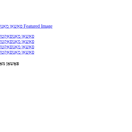
פאָשאַן מאַ